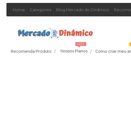
Home
Categories
Blog Mercado do Dinâmico
Recomen
HOT
Nossos Planos
Recomenda Produto
/
Como criar meu a
/