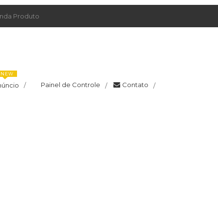
da Produto
NEW
Painel de Controle
Contato
núncio
/
/
/