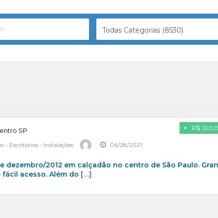
Todas Categorias (8530)
R$ 100,
centro SP
 - Escritórios - Instalações
06/28/2021
e dezembro/2012 em calçadão no centro de São Paulo. Gra
e fácil acesso. Além do
[…]