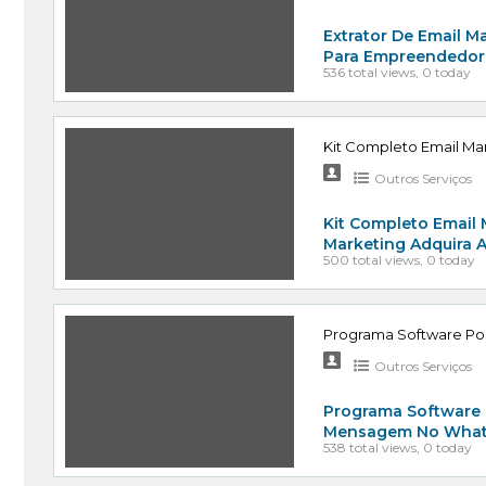
Extrator De Email Ma
Para Empreendedore
536 total views, 0 today
Kit Completo Email M
Outros Serviços
Kit Completo Email
Marketing Adquira 
500 total views, 0 today
Programa Software Po
Outros Serviços
Programa Software 
Mensagem No Whats
538 total views, 0 today