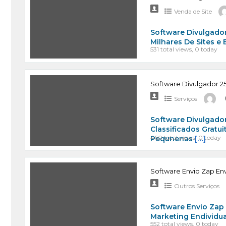
Venda de Site
Software Divulgador
Milhares De Sites e
531 total views, 0 today
Software Divulgador 25
Serviços
Software Divulgador
Classificados Gratu
460 total views, 0 today
Pequnenas
[…]
Software Envio Zap Env
Outros Serviços
Software Envio Zap
Marketing Endividu
552 total views, 0 today