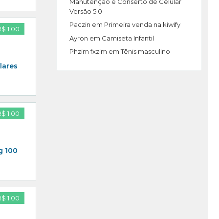
Manutenção e Conserto de Celular
Versão 5.0
Paczin
em
Primeira venda na kiwify
R$ 1.00
Ayron
em
Camiseta Infantil
Phzim fxzim
em
Tênis masculino
lares
R$ 1.00
g 100
R$ 1.00