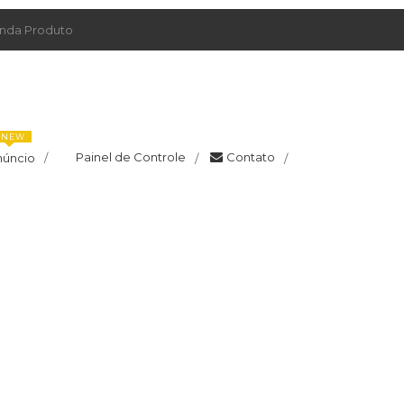
da Produto
NEW
Painel de Controle
Contato
núncio
/
/
/