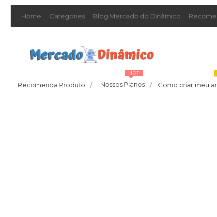
Home
Categories
Blog Mercado do Dinâmico
Recomen
HOT
Nossos Planos
Recomenda Produto
/
Como criar meu a
/