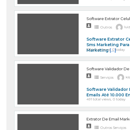
Software Extrator Celu
Outros
lui
Software Extrator C
Sms Marketing Para
516 total views, 0 today
Marketing
[…]
Software Validador De
Serviços
ki
Software Validador 
Emails Até 10.000 E
491 total views, 0 today
Extrator De Email Mark
Outros Serviços