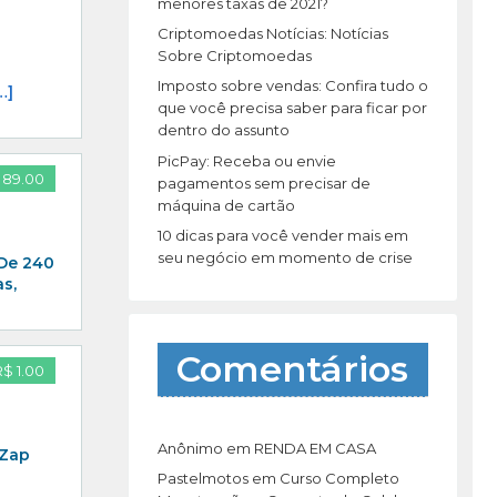
r
menores taxas de 2021?
:
Criptomoedas Notícias: Notícias
Sobre Criptomoedas
Imposto sobre vendas: Confira tudo o
…]
que você precisa saber para ficar por
dentro do assunto
PicPay: Receba ou envie
 89.00
pagamentos sem precisar de
máquina de cartão
10 dicas para você vender mais em
seu negócio em momento de crise
 De 240
s,
Comentários
R$ 1.00
Anônimo
em
RENDA EM CASA
 Zap
Pastelmotos
em
Curso Completo