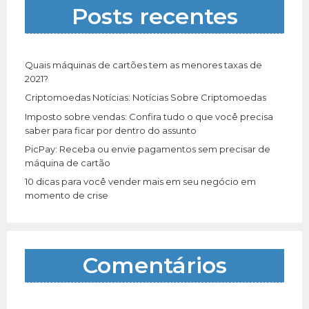
a
Posts recentes
r
p
o
r
Quais máquinas de cartões tem as menores taxas de
:
2021?
Criptomoedas Notícias: Notícias Sobre Criptomoedas
Imposto sobre vendas: Confira tudo o que você precisa
saber para ficar por dentro do assunto
PicPay: Receba ou envie pagamentos sem precisar de
máquina de cartão
10 dicas para você vender mais em seu negócio em
momento de crise
Comentários