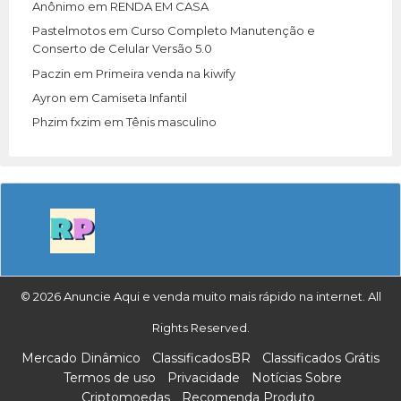
Anônimo
em
RENDA EM CASA
Pastelmotos
em
Curso Completo Manutenção e
Conserto de Celular Versão 5.0
Paczin
em
Primeira venda na kiwify
Ayron
em
Camiseta Infantil
Phzim fxzim
em
Tênis masculino
© 2026 Anuncie Aqui e venda muito mais rápido na internet. All
Rights Reserved.
Mercado Dinâmico
ClassificadosBR
Classificados Grátis
Termos de uso
Privacidade
Notícias Sobre
Criptomoedas
Recomenda Produto