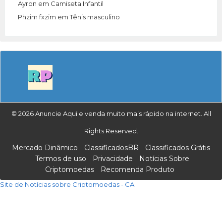
Ayron
em
Camiseta Infantil
Phzim fxzim
em
Tênis masculino
© 2026 Anuncie Aqui e venda muito mais rápido na internet. All
Rights Reserved.
Mercado Dinâmico
ClassificadosBR
Classificados Grátis
Termos de uso
Privacidade
Notícias Sobre
Criptomoedas
Recomenda Produto
Site de Notícias sobre Criptomoedas - CA