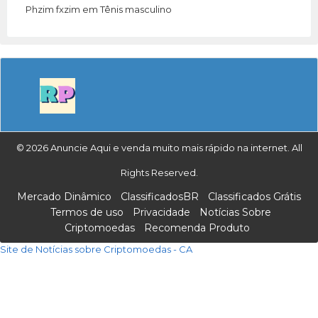
Phzim fxzim
em
Tênis masculino
© 2026 Anuncie Aqui e venda muito mais rápido na internet. All
Rights Reserved.
Mercado Dinâmico
ClassificadosBR
Classificados Grátis
Termos de uso
Privacidade
Notícias Sobre
Criptomoedas
Recomenda Produto
Site de Notícias sobre Criptomoedas - CA