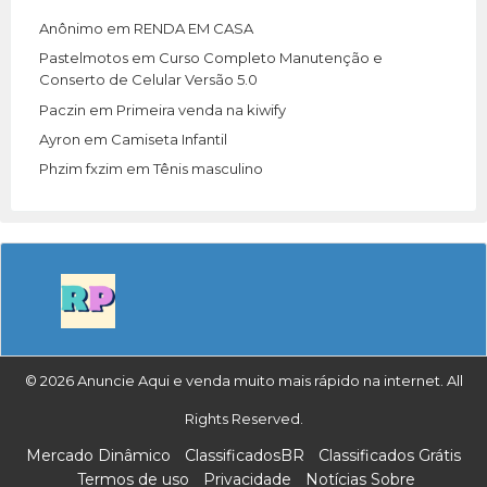
Anônimo
em
RENDA EM CASA
Pastelmotos
em
Curso Completo Manutenção e
Conserto de Celular Versão 5.0
Paczin
em
Primeira venda na kiwify
Ayron
em
Camiseta Infantil
Phzim fxzim
em
Tênis masculino
© 2026 Anuncie Aqui e venda muito mais rápido na internet. All
Rights Reserved.
Mercado Dinâmico
ClassificadosBR
Classificados Grátis
Termos de uso
Privacidade
Notícias Sobre