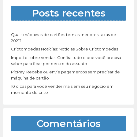
a
Posts recentes
r
p
o
r
Quais máquinas de cartões tem as menores taxas de
:
2021?
Criptomoedas Notícias: Notícias Sobre Criptomoedas
Imposto sobre vendas: Confira tudo o que você precisa
saber para ficar por dentro do assunto
PicPay: Receba ou envie pagamentos sem precisar de
máquina de cartão
10 dicas para você vender mais em seu negócio em
momento de crise
Comentários