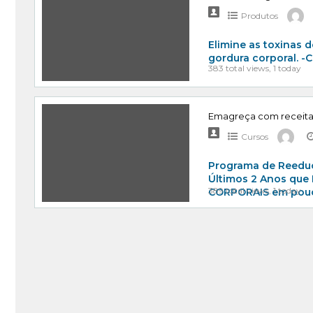
Produtos
Elimine as toxinas
gordura corporal. -
383 total views, 1 today
Cursos
Programa de Reeduc
Últimos 2 Anos que
389 total views, 1 today
CORPORAIS em po