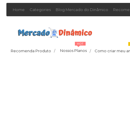
Home
Categories
Blog Mercado do Dinâmico
Recomen
HOT
Nossos Planos
Recomenda Produto
/
Como criar meu a
/