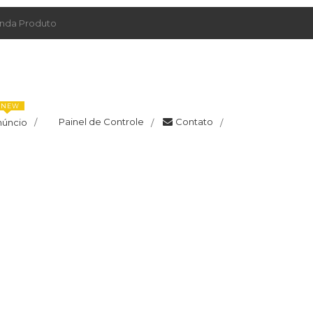
da Produto
NEW
Painel de Controle
Contato
núncio
/
/
/