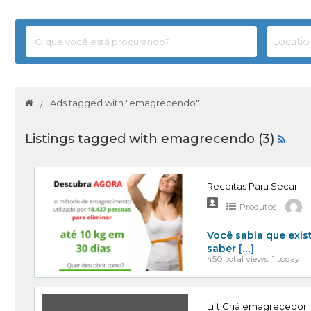
Ads tagged with "emagrecendo"
Listings tagged with emagrecendo (3)
Receitas Para Secar
Produtos
Você sabia que exis
saber
[…]
450 total views, 1 today
Lift Chá emagrecedor