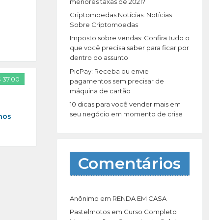
r
menores taxas de 2021?
:
Criptomoedas Notícias: Notícias
Sobre Criptomoedas
Imposto sobre vendas: Confira tudo o
que você precisa saber para ficar por
dentro do assunto
PicPay: Receba ou envie
 37.00
pagamentos sem precisar de
máquina de cartão
10 dicas para você vender mais em
seu negócio em momento de crise
nos
Comentários
Anônimo
em
RENDA EM CASA
Pastelmotos
em
Curso Completo