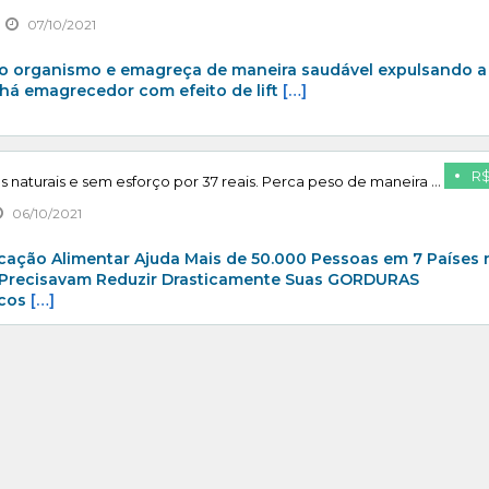
07/10/2021
 do organismo e emagreça de maneira saudável expulsando a
Chá emagrecedor com efeito de lift
[…]
R$
Emagreça com receitas naturais e sem esforço por 37 reais. Perca peso de maneira saudável com produtos que você tem em casa. Acesse agora e comece ainda hoje.
06/10/2021
ação Alimentar Ajuda Mais de 50.000 Pessoas em 7 Países 
 Precisavam Reduzir Drasticamente Suas GORDURAS
ucos
[…]