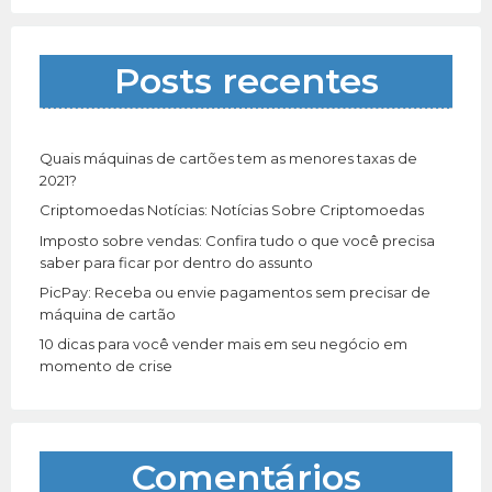
i
s
a
Posts recentes
r
p
o
r
Quais máquinas de cartões tem as menores taxas de
:
2021?
Criptomoedas Notícias: Notícias Sobre Criptomoedas
Imposto sobre vendas: Confira tudo o que você precisa
saber para ficar por dentro do assunto
PicPay: Receba ou envie pagamentos sem precisar de
máquina de cartão
10 dicas para você vender mais em seu negócio em
momento de crise
Comentários