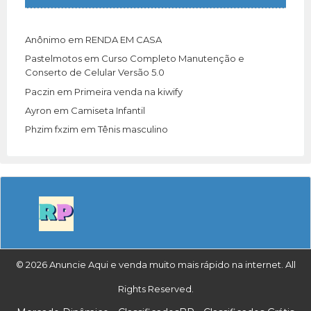
Anônimo
em
RENDA EM CASA
Pastelmotos
em
Curso Completo Manutenção e
Conserto de Celular Versão 5.0
Paczin
em
Primeira venda na kiwify
Ayron
em
Camiseta Infantil
Phzim fxzim
em
Tênis masculino
© 2026 Anuncie Aqui e venda muito mais rápido na internet. All
Rights Reserved.