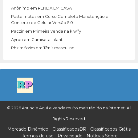
Anônimo
em
RENDA EM CASA
Pastelmotos
em
Curso Completo Manutenção e
Conserto de Celular Versão 5.0
Paczin
em
Primeira venda na kiwify
Ayron
em
Camiseta Infantil
Phzim fxzim
em
Tênis masculino
© 2026 Anuncie Aqui e venda muito mais rápido na internet. All
Rights Reserved.
Mercado Dinâmico
ClassificadosBR
Classificados Grátis
Termos de uso
Privacidade
Notícias Sobre