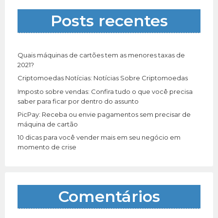
a
Posts recentes
r
p
o
r
Quais máquinas de cartões tem as menores taxas de
:
2021?
Criptomoedas Notícias: Notícias Sobre Criptomoedas
Imposto sobre vendas: Confira tudo o que você precisa
saber para ficar por dentro do assunto
PicPay: Receba ou envie pagamentos sem precisar de
máquina de cartão
10 dicas para você vender mais em seu negócio em
momento de crise
Comentários