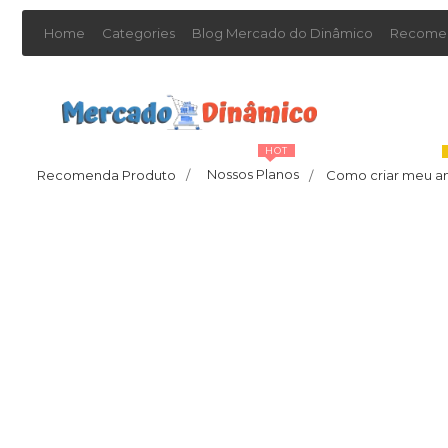
Home
Categories
Blog Mercado do Dinâmico
Recomen
HOT
Nossos Planos
Recomenda Produto
/
Como criar meu a
/