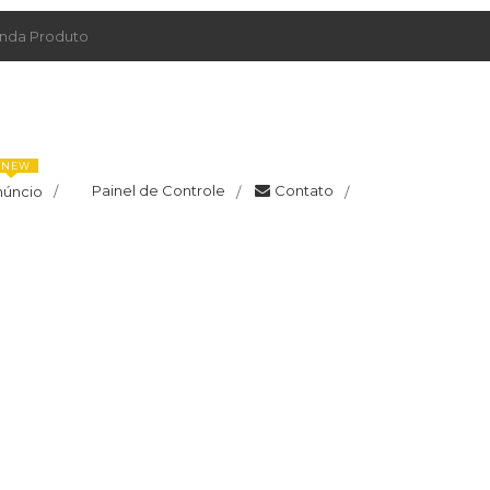
da Produto
NEW
Painel de Controle
Contato
núncio
/
/
/