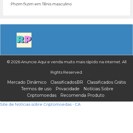
Phzim fxzim
em
Tênis masculino
© 2026 Anuncie Aqui e venda muito mais rápido na internet. All
Rights Reserved.
Mercado Dinâmico
ClassificadosBR
Classificados Grátis
Termos de uso
Privacidade
Notícias Sobre
Criptomoedas
Recomenda Produto
Site de Notícias sobre Criptomoedas - CA