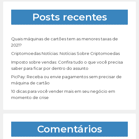
s
a
Posts recentes
r
p
o
r
Quais máquinas de cartões tem as menores taxas de
:
2021?
Criptomoedas Notícias: Notícias Sobre Criptomoedas
Imposto sobre vendas: Confira tudo o que você precisa
saber para ficar por dentro do assunto
PicPay: Receba ou envie pagamentos sem precisar de
máquina de cartão
10 dicas para você vender mais em seu negócio em
momento de crise
Comentários