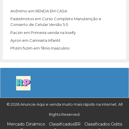
Anônimo
em
RENDA EM CASA
Pastelmotos
em
Curso Completo Manutenção e
Conserto de Celular Versão 5.0
Paczin
em
Primeira venda na kiwify
Ayron
em
Camiseta Infantil
Phzim fxzim
em
Tênis masculino
© 2026 Anuncie Aqui e venda muito mais rápido na internet. All
Rights Reserved.
Mercado Dinâmico
ClassificadosBR
Classificados Grátis