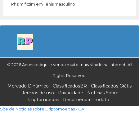
Phzim fxzim
em
Tênis masculino
© 2026 Anuncie Aqui e venda muito mais rápido na internet. All
Rights Reserved.
Mercado Dinâmico
ClassificadosBR
Classificados Grátis
Termos de uso
Privacidade
Notícias Sobre
Criptomoedas
Recomenda Produto
Site de Notícias sobre Criptomoedas - CA