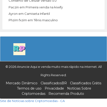
Conserto de Celular Versão 5.0
Paczin
em
Primeira venda na kiwify
Ayron
em
Camiseta Infantil
Phzim fxzim
em
Tênis masculino
© 2026 Anuncie Aqui e venda muito mais rápido na internet. All
Rights Reserved.
Mercado Dinâmico
ClassificadosBR
Classificados Grátis
Termos de uso
Privacidade
Notícias Sobre
Criptomoedas
Recomenda Produto
Site de Notícias sobre Criptomoedas - CA