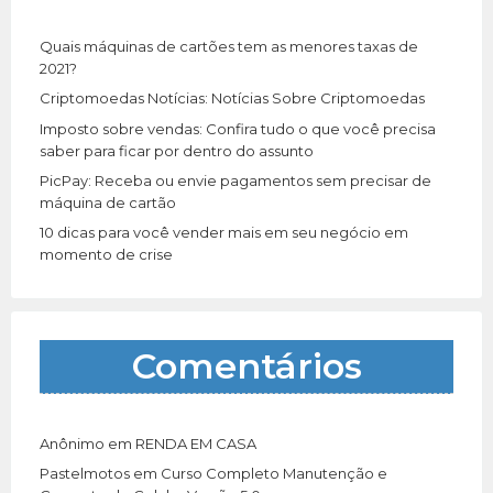
o
r
Quais máquinas de cartões tem as menores taxas de
:
2021?
Criptomoedas Notícias: Notícias Sobre Criptomoedas
Imposto sobre vendas: Confira tudo o que você precisa
saber para ficar por dentro do assunto
PicPay: Receba ou envie pagamentos sem precisar de
máquina de cartão
10 dicas para você vender mais em seu negócio em
momento de crise
Comentários
Anônimo
em
RENDA EM CASA
Pastelmotos
em
Curso Completo Manutenção e