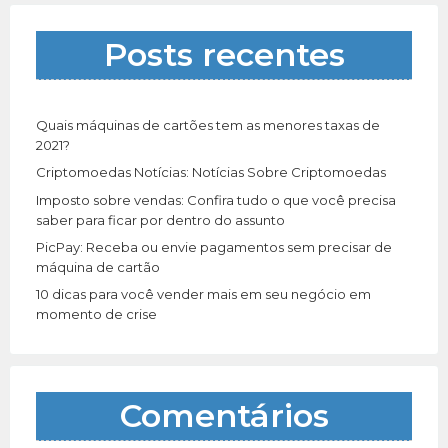
s
a
Posts recentes
r
p
o
r
Quais máquinas de cartões tem as menores taxas de
:
2021?
Criptomoedas Notícias: Notícias Sobre Criptomoedas
Imposto sobre vendas: Confira tudo o que você precisa
saber para ficar por dentro do assunto
PicPay: Receba ou envie pagamentos sem precisar de
máquina de cartão
10 dicas para você vender mais em seu negócio em
momento de crise
Comentários