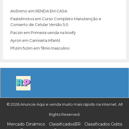
Anônimo
em
RENDA EM CASA
Pastelmotos
em
Curso Completo Manutenção e
Conserto de Celular Versão 5.0
Paczin
em
Primeira venda na kiwify
Ayron
em
Camiseta Infantil
Phzim fxzim
em
Tênis masculino
© 2026 Anuncie Aqui e venda muito mais rápido na internet. All
Rights Reserved.
Mercado Dinâmico
ClassificadosBR
Classificados Grátis