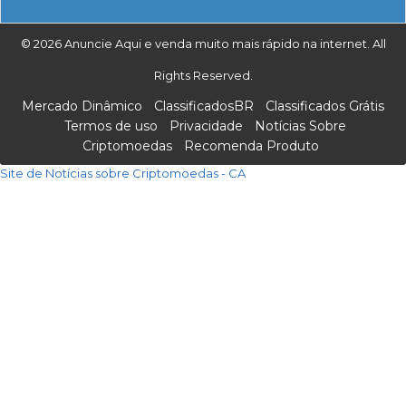
© 2026 Anuncie Aqui e venda muito mais rápido na internet. All
Rights Reserved.
Mercado Dinâmico
ClassificadosBR
Classificados Grátis
Termos de uso
Privacidade
Notícias Sobre
Criptomoedas
Recomenda Produto
Site de Notícias sobre Criptomoedas - CA