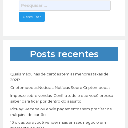
P
e
s
q
u
i
s
a
Posts recentes
r
p
o
r
Quais máquinas de cartões tem as menores taxas de
:
2021?
Criptomoedas Notícias: Notícias Sobre Criptomoedas
Imposto sobre vendas: Confira tudo o que você precisa
saber para ficar por dentro do assunto
PicPay: Receba ou envie pagamentos sem precisar de
máquina de cartão
10 dicas para você vender mais em seu negócio em
momento de crise