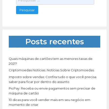
e
s
q
u
i
s
a
Posts recentes
r
p
o
r
Quais máquinas de cartões tem as menores taxas de
:
2021?
Criptomoedas Notícias: Notícias Sobre Criptomoedas
Imposto sobre vendas: Confira tudo o que você precisa
saber para ficar por dentro do assunto
PicPay: Receba ou envie pagamentos sem precisar de
máquina de cartão
10 dicas para você vender mais em seu negócio em
momento de crise