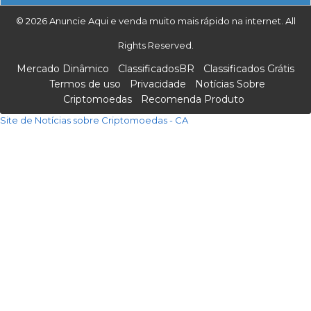
© 2026 Anuncie Aqui e venda muito mais rápido na internet. All
Rights Reserved.
Mercado Dinâmico
ClassificadosBR
Classificados Grátis
Termos de uso
Privacidade
Notícias Sobre
Criptomoedas
Recomenda Produto
Site de Notícias sobre Criptomoedas - CA