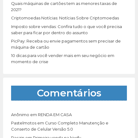
r
Quais máquinas de cartões tem as menores taxas de
:
2021?
Criptomoedas Notícias: Notícias Sobre Criptomoedas
Imposto sobre vendas: Confira tudo o que você precisa
saber para ficar por dentro do assunto
PicPay: Receba ou envie pagamentos sem precisar de
máquina de cartão
10 dicas para você vender mais em seu negócio em
momento de crise
Comentários
Anônimo
em
RENDA EM CASA
Pastelmotos
em
Curso Completo Manutenção e
Conserto de Celular Versão 5.0
Paczin
em
Primeira venda na kiwify