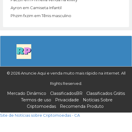
Ayron
em
Camiseta Infantil
Phzim fxzim
em
Tênis masculino
© 2026 Anuncie Aqui e venda muito mais rápido na internet. All
Rights Reserved.
Mercado Dinâmico
ClassificadosBR
Classificados Grátis
Termos de uso
Privacidade
Notícias Sobre
Criptomoedas
Recomenda Produto
Site de Notícias sobre Criptomoedas - CA