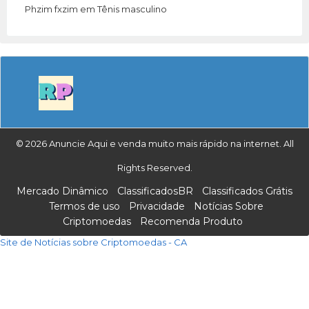
Phzim fxzim
em
Tênis masculino
© 2026 Anuncie Aqui e venda muito mais rápido na internet. All
Rights Reserved.
Mercado Dinâmico
ClassificadosBR
Classificados Grátis
Termos de uso
Privacidade
Notícias Sobre
Criptomoedas
Recomenda Produto
Site de Notícias sobre Criptomoedas - CA