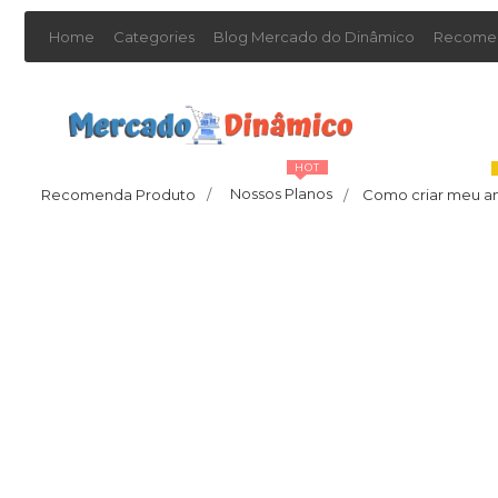
Home
Categories
Blog Mercado do Dinâmico
Recomen
HOT
Nossos Planos
Recomenda Produto
/
Como criar meu a
/