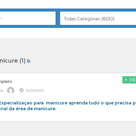
Todas Categorias (8530)
nicure (1)
R$ 
mpleto
os
10/21/2021
Especializaçao para manicure aprenda tudo o que precisa p
onal da érea de manicure.