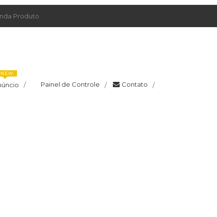
da Produto
NEW
Painel de Controle
Contato
núncio
/
/
/