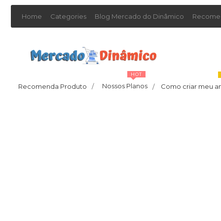
Home
Categories
Blog Mercado do Dinâmico
Recomen
HOT
Nossos Planos
Recomenda Produto
/
Como criar meu a
/