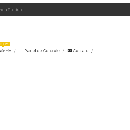
da Produto
NEW
Painel de Controle
Contato
núncio
/
/
/