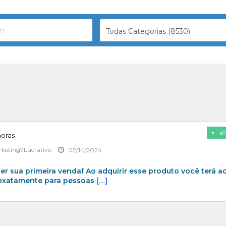
Todas Categorias (8530)
R$
horas
keting7Lucrativo
02/14/2024
er sua primeira venda❗ Ao adquirir esse produto você terá a
 exatamente para pessoas
[…]