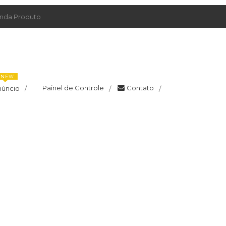
da Produto
NEW
Painel de Controle
Contato
núncio
/
/
/