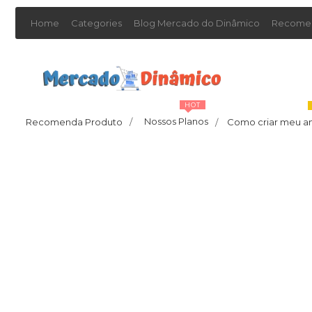
Home
Categories
Blog Mercado do Dinâmico
Recomen
HOT
Nossos Planos
Recomenda Produto
/
Como criar meu a
/