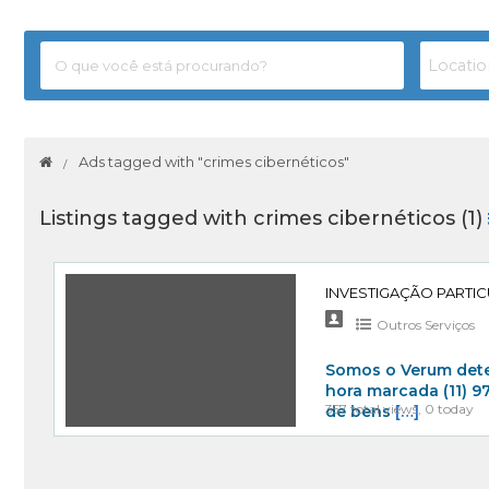
Ads tagged with "crimes cibernéticos"
Listings tagged with crimes cibernéticos (1)
INVESTIGAÇÃO PARTIC
Outros Serviços
Somos o Verum dete
hora marcada (11) 
357 total views, 0 today
de bens
[…]