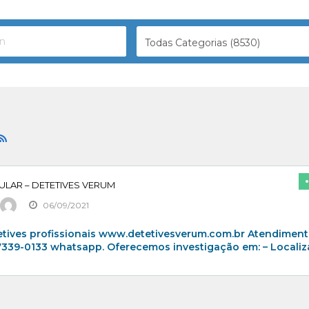
Todas Categorias (8530)
ULAR – DETETIVES VERUM
06/09/2021
tives profissionais www.detetivesverum.com.br Atendimen
97339-0133 whatsapp. Oferecemos investigação em: – Locali