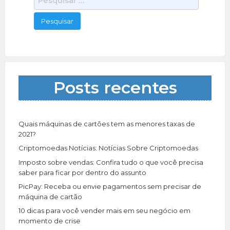
e
s
q
u
i
s
a
Posts recentes
r
p
o
r
Quais máquinas de cartões tem as menores taxas de
:
2021?
Criptomoedas Notícias: Notícias Sobre Criptomoedas
Imposto sobre vendas: Confira tudo o que você precisa
saber para ficar por dentro do assunto
PicPay: Receba ou envie pagamentos sem precisar de
máquina de cartão
10 dicas para você vender mais em seu negócio em
momento de crise