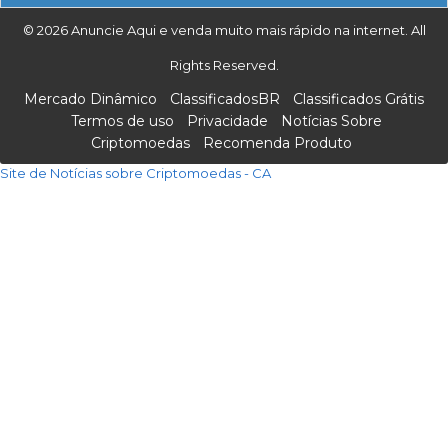
© 2026 Anuncie Aqui e venda muito mais rápido na internet. All
Rights Reserved.
Mercado Dinâmico
ClassificadosBR
Classificados Grátis
Termos de uso
Privacidade
Notícias Sobre
Criptomoedas
Recomenda Produto
Site de Notícias sobre Criptomoedas - CA