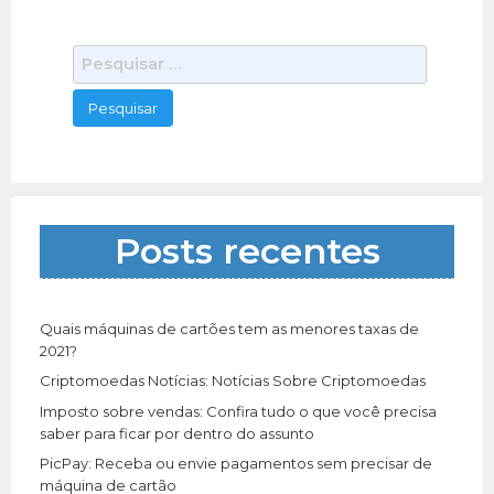
Outros
lf imoveis
11/23/2020
Vendo construtora gericada em Brasilia, toda a
P
documentação em dias Informações (61)8407-
e
5624
356 total views, 0 today
s
q
u
i
s
a
Posts recentes
r
p
o
r
Quais máquinas de cartões tem as menores taxas de
:
2021?
Criptomoedas Notícias: Notícias Sobre Criptomoedas
Imposto sobre vendas: Confira tudo o que você precisa
saber para ficar por dentro do assunto
PicPay: Receba ou envie pagamentos sem precisar de
máquina de cartão