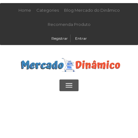
Home
Categories
Blog Mercado do Dinâmico
Recomenda Produto
Registrar
Entrar
Toggle
navigation