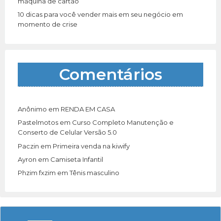
máquina de cartão
10 dicas para você vender mais em seu negócio em
momento de crise
Comentários
Anônimo
em
RENDA EM CASA
Pastelmotos
em
Curso Completo Manutenção e
Conserto de Celular Versão 5.0
Paczin
em
Primeira venda na kiwify
Ayron
em
Camiseta Infantil
Phzim fxzim
em
Tênis masculino