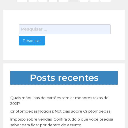
COMPRAR DIPLOMA SUPERIOR, VENDA DE
DIPLOMA SUPERIOR, VENDA DE DIPLOMA
TÉCNICO, DIPLOMA DE PÓS-GRADUAÇÃO, MBA,
395 total views, 0 today
DIPLOMA DE ENSINO MÉDIO, MESTRADO
[…]
P
e
s
q
u
i
s
a
Posts recentes
r
p
o
r
Quais máquinas de cartões tem as menores taxas de
:
2021?
Criptomoedas Notícias: Notícias Sobre Criptomoedas
Imposto sobre vendas: Confira tudo o que você precisa
saber para ficar por dentro do assunto