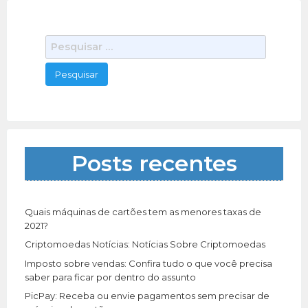
DIPLOMA SUPERIOR, VENDA DE DIPLOMA
TÉCNICO, DIPLOMA DE PÓS-GRADUAÇÃO, MBA,
395 total views, 0 today
DIPLOMA DE ENSINO MÉDIO, MESTRADO
[…]
P
e
s
q
u
i
s
a
Posts recentes
r
p
o
r
Quais máquinas de cartões tem as menores taxas de
:
2021?
Criptomoedas Notícias: Notícias Sobre Criptomoedas
Imposto sobre vendas: Confira tudo o que você precisa
saber para ficar por dentro do assunto
PicPay: Receba ou envie pagamentos sem precisar de