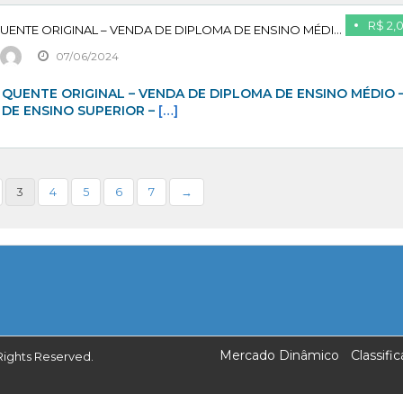
R$ 2,
VENDA DE DIPLOMA QUENTE ORIGINAL – VENDA DE DIPLOMA DE ENSINO MÉDIO – VENDA DE DIPLOMA DE ENSINO SUPERIOR – VENDA DE DIPLOMA DE ENSINO TÉCNICO – COMPRAR DIPLOMA DE PÓS GRADUAÇÃO – VENDA DE DIPLOMA DE MESTRADO – PAGUE APÓS CONFIRMAR
07/06/2024
QUENTE ORIGINAL – VENDA DE DIPLOMA DE ENSINO MÉDIO 
 DE ENSINO SUPERIOR –
[…]
3
4
5
6
7
→
Mercado Dinâmico
Classif
Rights Reserved.