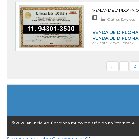
Outros Serviços
VENDA DE DIPLOMA 
VENDA DE DIPLOMA
342 total views, 1 today
←
1
2
© 2026 Anuncie Aqui e venda muito mais rápido na internet. All 
Site de Notícias sobre Criptomoedas - CA