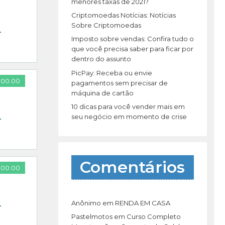
r
menores taxas de 2021?
:
Criptomoedas Notícias: Notícias
Sobre Criptomoedas
–
Imposto sobre vendas: Confira tudo o
que você precisa saber para ficar por
dentro do assunto
PicPay: Receba ou envie
000.00
pagamentos sem precisar de
máquina de cartão
10 dicas para você vender mais em
seu negócio em momento de crise
–
Comentários
000.00
Anônimo
em
RENDA EM CASA
–
Pastelmotos
em
Curso Completo