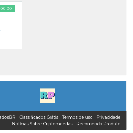
000.00
–
icadosBR
Classificados Grátis
Termos de uso
Privacidade
Notícias Sobre Criptomoedas
Recomenda Produto