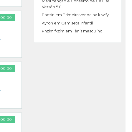
Manutenção e Conserto de Celular
Versão 5.0
Paczin
em
Primeira venda na kiwify
000.00
Ayron
em
Camiseta Infantil
Phzim fxzim
em
Tênis masculino
–
000.00
–
000.00