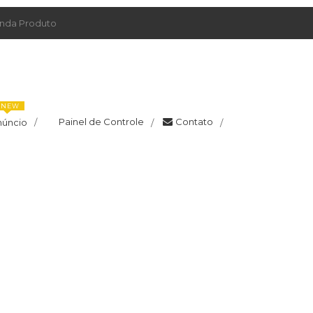
da Produto
NEW
Painel de Controle
Contato
núncio
/
/
/