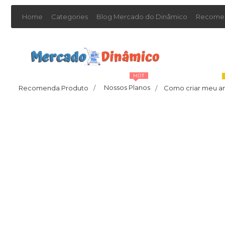
Home
Categories
Blog Mercado do Dinâmico
Recomen
HOT
Nossos Planos
Recomenda Produto
/
Como criar meu a
/