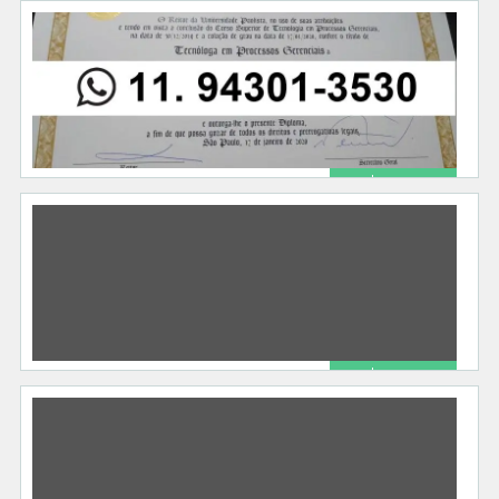
R$ 2,000.00
VENDA DE DIPLOMA QUENTE ORIGINAL – VENDA DE DIPLOMA DE ENSINO MÉDIO – VENDA DE DIPLOMA DE ENSINO SUPERIOR – VENDA DE DIPLOMA DE ENSINO TÉCNICO – PAGUE APÓS CONFIRMAR DIPLOMA UNIVERSITÁRIO 100% GARANTIDO – DIPLOMA SUPERIOR QUENTE – DIPLOMA RECONHECIDO PELO MEC – PAGUE APÓS CONFIRMAR COMPRAR DIPLOMA TÉCNICO – ENSINO SUPERIOR – MESTRADO – DOUTORADO – TÉCNICO – PAGUE APÓS CONFIRMAR
Outros
07/06/2024
VENDA DE DIPLOMA QUENTE ORIGINAL – VENDA
DE DIPLOMA DE ENSINO MÉDIO – VENDA DE
DIPLOMA DE ENSINO SUPERIOR –
[…]
353 total views, 0 today
R$ 2,000.00
VENDA DE DIPLOMA QUENTE ORIGINAL – VENDA DE DIPLOMA DE ENSINO MÉDIO – VENDA DE DIPLOMA DE ENSINO SUPERIOR – VENDA DE DIPLOMA DE ENSINO TÉCNICO – PAGUE APÓS CONFIRMAR DIPLOMA UNIVERSITÁRIO 100% GARANTIDO – DIPLOMA SUPERIOR QUENTE – DIPLOMA RECONHECIDO PELO MEC – PAGUE APÓS CONFIRMAR COMPRAR DIPLOMA TÉCNICO – ENSINO SUPERIOR – MESTRADO – DOUTORADO – TÉCNICO – PAGUE APÓS CONFIRMAR
Outros
01/11/2023
VENDA DE DIPLOMA QUENTE ORIGINAL – VENDA
DE DIPLOMA DE ENSINO MÉDIO – VENDA DE
DIPLOMA DE ENSINO SUPERIOR –
[…]