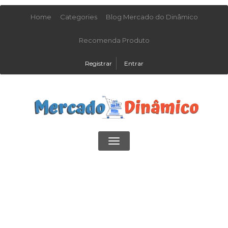
Home
Categories
Blog Mercado do Dinâmico
Recomenda Produto
Registrar
Entrar
Toggle
navigation