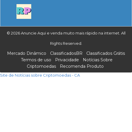
© 2026 Anuncie Aqui e venda muito mais rápido na internet. All
Rights Reserved.
Mercado Dinâmico
ClassificadosBR
Classificados Grátis
Termos de uso
Privacidade
Notícias Sobre
Criptomoedas
Recomenda Produto
Site de Notícias sobre Criptomoedas - CA