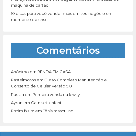
máquina de cartão
10 dicas para você vender mais em seu negócio em
momento de crise
Comentários
Anônimo
em
RENDA EM CASA
Pastelmotos
em
Curso Completo Manutenção e
Conserto de Celular Versão 5.0
Paczin
em
Primeira venda na kiwify
Ayron
em
Camiseta Infantil
Phzim fxzim
em
Tênis masculino