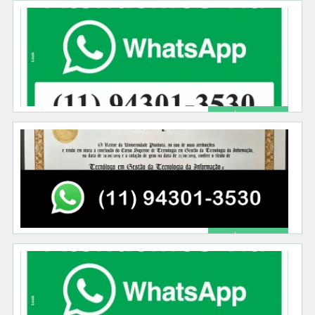
R$ 2,000.00
VENDA DE DIPLOMA QUENTE ORIGINAL – VENDA DE DIPLOMA DE ENSINO MÉDIO – VENDA DE DIPLOMA DE ENSINO SUPERIOR – VENDA DE DIPLOMA DE ENSINO TÉCNICO – PAGUE APÓS CONFIRMAR
Outros
07/07/2024
VENDA DE DIPLOMA QUENTE ORIGINAL – VENDA
DE DIPLOMA DE ENSINO MÉDIO – VENDA DE
DIPLOMA DE ENSINO SUPERIOR –
[…]
285 total views, 0 today
R$ 2,000.00
ADQUIRA SEU DIPLOMA 100% GARANTIDO – DIPLOMA DE GRADUAÇÃO, MESTRADO, PÓS GRADUAÇÃO – PAGUE APÓS CONFIRMAR
Outros
07/07/2024
VENDA DE DIPLOMA QUENTE ORIGINAL – VENDA
DE DIPLOMA DE ENSINO MÉDIO – VENDA DE
DIPLOMA DE ENSINO SUPERIOR –
[…]