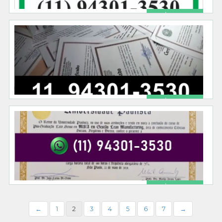
R$ 2,000.00
ADQUIRA SEU DIPLOMA 100% GARANTIDO – DIPLOMA DE GRADUAÇÃO, MESTRADO, PÓS GRADUAÇÃO – PAGUE APÓS CONFIRMAR
Outros
07/07/2024
VENDA DE DIPLOMA QUENTE ORIGINAL – VENDA
DE DIPLOMA DE ENSINO MÉDIO – VENDA DE
DIPLOMA DE ENSINO SUPERIOR –
[…]
300 total views, 0 today
R$ 2,000.00
COMPRAR DIPLOMA UNIVERSITÁRIO , COMO COMPRAR DIPLOMA DE ENGENHARIA, PEDAGOGIA, ENFERMAGEM, DIREITO, ADMINISTRAÇÃO, ETC… ONDE COMPRAR UM DIPLOMA SUPERIOR! VENDA DE DIPLOMA QUENTE ORIGINAL – VENDA DE DIPLOMA DE ENSINO MÉDIO – VENDA DE DIPLOMA DE ENSINO SUPERIOR – VENDA DE DIPLOMA DE ENSINO TÉCNICO – PAGUE APÓS CONFIRMAR
Outros
07/07/2024
VENDA DE DIPLOMA QUENTE ORIGINAL – VENDA
DE DIPLOMA DE ENSINO MÉDIO – VENDA DE
DIPLOMA DE ENSINO SUPERIOR –
[…]
274 total views, 0 today
R$ 2,000.00
VENDA DE DIPLOMA QUENTE ORIGINAL – VENDA DE DIPLOMA DE ENSINO MÉDIO – VENDA DE DIPLOMA DE ENSINO SUPERIOR – VENDA DE DIPLOMA DE ENSINO TÉCNICO – PAGUE APÓS CONFIRMAR
Outros
07/07/2024
←
1
2
3
4
5
6
7
→
VENDA DE DIPLOMA QUENTE ORIGINAL – VENDA