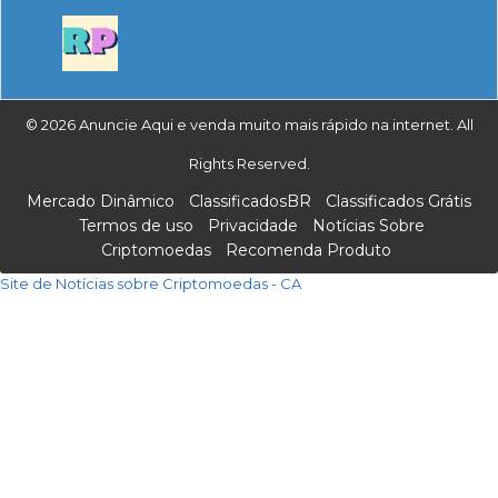
© 2026 Anuncie Aqui e venda muito mais rápido na internet. All
Rights Reserved.
Mercado Dinâmico
ClassificadosBR
Classificados Grátis
Termos de uso
Privacidade
Notícias Sobre
Criptomoedas
Recomenda Produto
Site de Notícias sobre Criptomoedas - CA