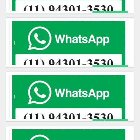
R$ 2,000.00
DIPLOMA UNIVERSITÁRIO 100% GARANTIDO – DIPLOMA SUPERIOR QUENTE – DIPLOMA RECONHECIDO PELO MEC – PAGUE APÓS CONFIRMAR COMPRAR DIPLOMA TÉCNICO
Outros
07/07/2024
VENDA DE DIPLOMA QUENTE ORIGINAL – VENDA
DE DIPLOMA DE ENSINO MÉDIO – VENDA DE
DIPLOMA DE ENSINO SUPERIOR –
[…]
304 total views, 0 today
R$ 2,000.00
Compra De Diploma De Pós Graduação – Diploma De Mestrado – Pague Após Confirmar
Outros
07/07/2024
VENDA DE DIPLOMA QUENTE ORIGINAL – VENDA
DE DIPLOMA DE ENSINO MÉDIO – VENDA DE
DIPLOMA DE ENSINO SUPERIOR –
[…]
313 total views, 0 today
R$ 2,000.00
VENDA DE DIPLOMA DE ENSINO SUPERIOR – VENDA DE DIPLOMA DE ENSINO TÉCNICO – PAGUE APÓS CONFIRMAR
Outros
07/07/2024