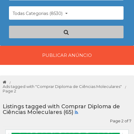
Todas Categorias (8530)
PUBLICAR ANÚNCIO
Ads tagged with "Comprar Diploma de Ciências Moleculares"
Page 2
Listings tagged with Comprar Diploma de
Ciências Moleculares (65)
Page 2 of 7