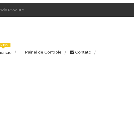
da Produto
NEW
Painel de Controle
Contato
núncio
/
/
/