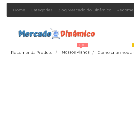
Home
Categories
Blog Mercado do Dinâmico
Recomen
HOT
Nossos Planos
Recomenda Produto
/
Como criar meu a
/