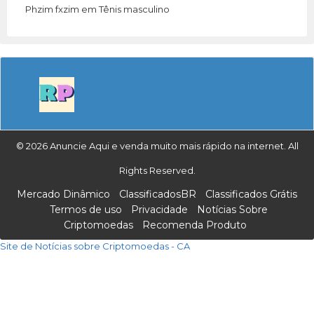
Phzim fxzim
em
Tênis masculino
© 2026 Anuncie Aqui e venda muito mais rápido na internet. All
Rights Reserved.
Mercado Dinâmico
ClassificadosBR
Classificados Grátis
Termos de uso
Privacidade
Notícias Sobre
Criptomoedas
Recomenda Produto
Site de Notícias sobre Criptomoedas - CA