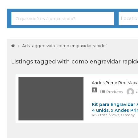
Ads tagged with "como engravidar rapido"
Listings tagged with como engravidar rapido
Andes Prime Red Maca 
Produtos
z
Kit para Engravidar
4 unids. x Andes Pr
460 total views, 0 today