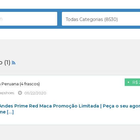
Todas Categorias (8530)
 (1)
R$ 
Peruana (4 frascos)
apshoes
09/22/2020
 Andes Prime Red Maca Promoção Limitada | Peça o seu agora
ime
[…]