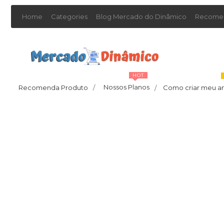
Home
Categories
Blog Mercado do Dinâmico
Recomen
HOT
Nossos Planos
Recomenda Produto
/
Como criar meu a
/