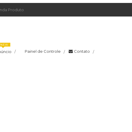
da Produto
NEW
Painel de Controle
Contato
núncio
/
/
/