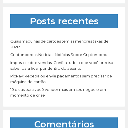
i
s
a
Posts recentes
r
p
o
r
Quais máquinas de cartões tem as menores taxas de
:
2021?
Criptomoedas Notícias: Notícias Sobre Criptomoedas
Imposto sobre vendas: Confira tudo o que você precisa
saber para ficar por dentro do assunto
PicPay: Receba ou envie pagamentos sem precisar de
máquina de cartão
10 dicas para você vender mais em seu negócio em
momento de crise
Comentários