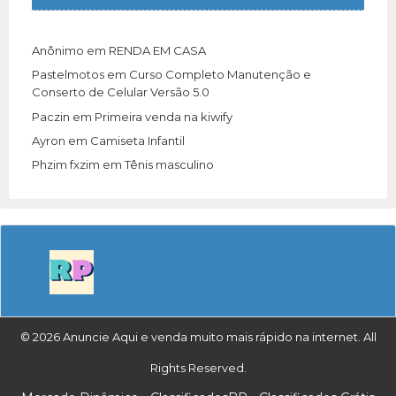
Anônimo
em
RENDA EM CASA
Pastelmotos
em
Curso Completo Manutenção e
Conserto de Celular Versão 5.0
Paczin
em
Primeira venda na kiwify
Ayron
em
Camiseta Infantil
Phzim fxzim
em
Tênis masculino
© 2026 Anuncie Aqui e venda muito mais rápido na internet. All
Rights Reserved.