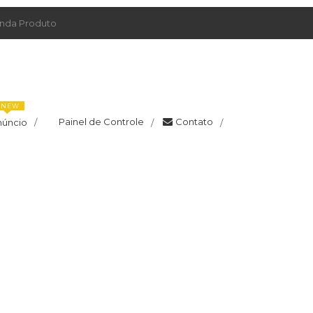
da Produto
NEW
Painel de Controle
Contato
núncio
/
/
/