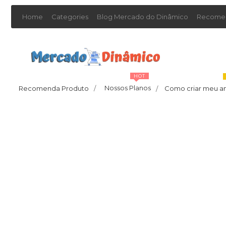
Home
Categories
Blog Mercado do Dinâmico
Recomen
HOT
Nossos Planos
Recomenda Produto
/
Como criar meu a
/