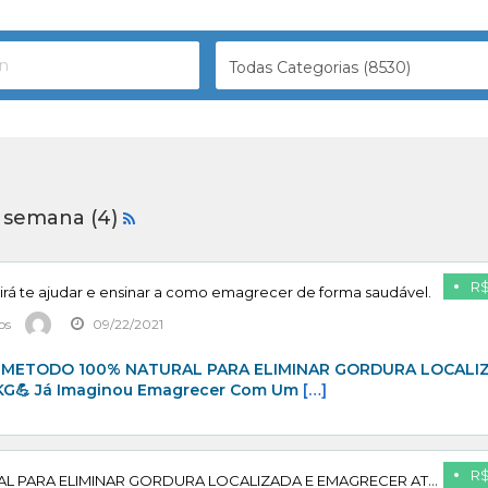
Todas Categorias (8530)
 semana (4)
R$
 irá te ajudar e ensinar a como emagrecer de forma saudável.
os
09/22/2021
s! METODO 100% NATURAL PARA ELIMINAR GORDURA LOCALI
G💪 Já Imaginou Emagrecer Com Um
[…]
R$
METODO 100% NATURAL PARA ELIMINAR GORDURA LOCALIZADA E EMAGRECER ATÉ 10KG!