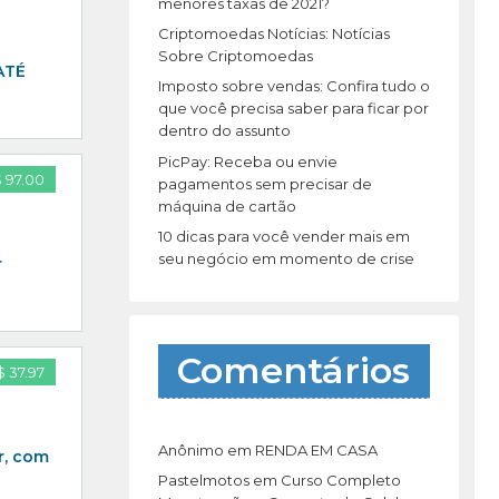
r
menores taxas de 2021?
:
Criptomoedas Notícias: Notícias
Sobre Criptomoedas
ATÉ
Imposto sobre vendas: Confira tudo o
que você precisa saber para ficar por
dentro do assunto
PicPay: Receba ou envie
 97.00
pagamentos sem precisar de
máquina de cartão
10 dicas para você vender mais em
seu negócio em momento de crise
r
Comentários
 37.97
Anônimo
em
RENDA EM CASA
r, com
Pastelmotos
em
Curso Completo