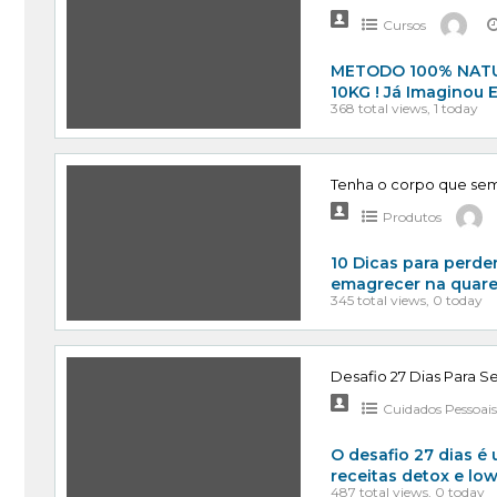
Cursos
METODO 100% NATU
10KG ! Já Imagino
368 total views, 1 today
Tenha o corpo que se
Produtos
10 Dicas para perd
emagrecer na quare
345 total views, 0 today
Desafio 27 Dias Para S
Cuidados Pessoai
O desafio 27 dias 
receitas detox e lo
487 total views, 0 today