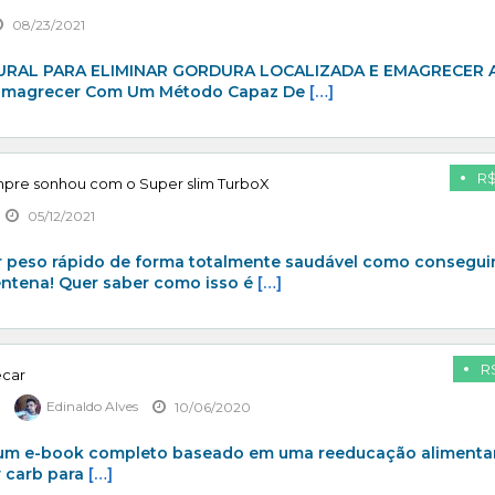
08/23/2021
RAL PARA ELIMINAR GORDURA LOCALIZADA E EMAGRECER 
u Emagrecer Com Um Método Capaz De
[…]
R$
mpre sonhou com o Super slim TurboX
05/12/2021
er peso rápido de forma totalmente saudável como consegui
ntena! Quer saber como isso é
[…]
R$
ecar
s
Edinaldo Alves
10/06/2020
é um e-book completo baseado em uma reeducação alimenta
w carb para
[…]