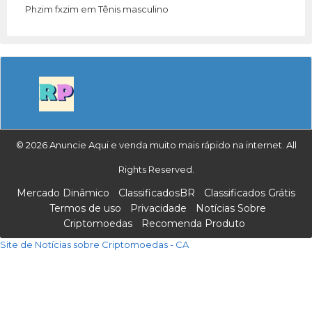
Phzim fxzim
em
Tênis masculino
© 2026 Anuncie Aqui e venda muito mais rápido na internet. All
Rights Reserved.
Mercado Dinâmico
ClassificadosBR
Classificados Grátis
Termos de uso
Privacidade
Notícias Sobre
Criptomoedas
Recomenda Produto
Site de Notícias sobre Criptomoedas - CA