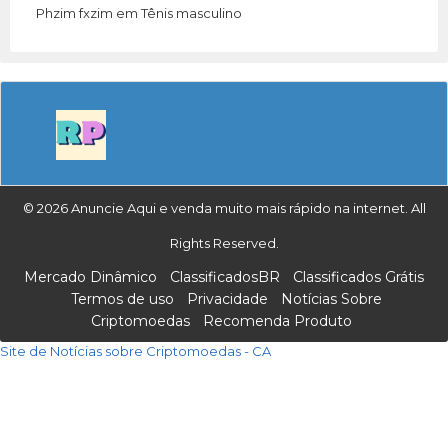
Phzim fxzim
em
Tênis masculino
© 2026 Anuncie Aqui e venda muito mais rápido na internet. All
Rights Reserved.
Mercado Dinâmico
ClassificadosBR
Classificados Grátis
Termos de uso
Privacidade
Notícias Sobre
Criptomoedas
Recomenda Produto
Site de Notícias sobre Criptomoedas - CA