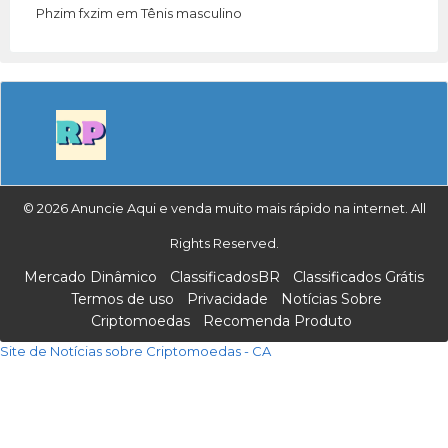
Phzim fxzim
em
Tênis masculino
© 2026 Anuncie Aqui e venda muito mais rápido na internet. All
Rights Reserved.
Mercado Dinâmico
ClassificadosBR
Classificados Grátis
Termos de uso
Privacidade
Notícias Sobre
Criptomoedas
Recomenda Produto
Site de Notícias sobre Criptomoedas - CA