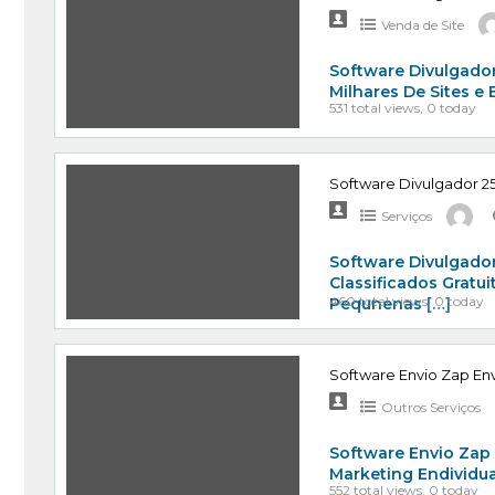
Venda de Site
Software Divulgador
Milhares De Sites e
531 total views, 0 today
Software Divulgador 25
Serviços
Software Divulgador
Classificados Gratu
460 total views, 0 today
Pequnenas
[…]
Software Envio Zap Env
Outros Serviços
Software Envio Zap
Marketing Endividu
552 total views, 0 today