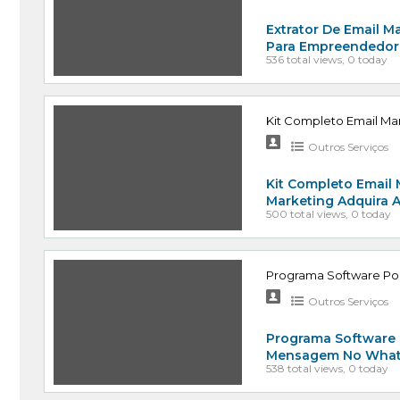
Extrator De Email Ma
Para Empreendedore
536 total views, 0 today
Kit Completo Email M
Outros Serviços
Kit Completo Email
Marketing Adquira 
500 total views, 0 today
Programa Software Po
Outros Serviços
Programa Software 
Mensagem No Whats
538 total views, 0 today