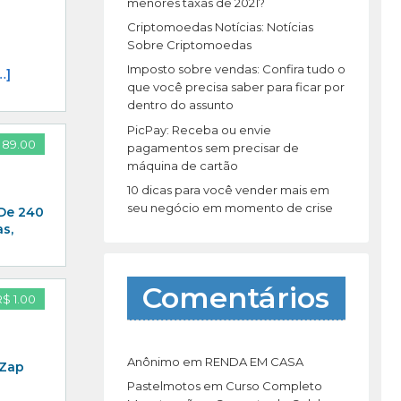
r
menores taxas de 2021?
:
Criptomoedas Notícias: Notícias
Sobre Criptomoedas
Imposto sobre vendas: Confira tudo o
…]
que você precisa saber para ficar por
dentro do assunto
PicPay: Receba ou envie
 89.00
pagamentos sem precisar de
máquina de cartão
10 dicas para você vender mais em
seu negócio em momento de crise
 De 240
s,
Comentários
R$ 1.00
Anônimo
em
RENDA EM CASA
 Zap
Pastelmotos
em
Curso Completo