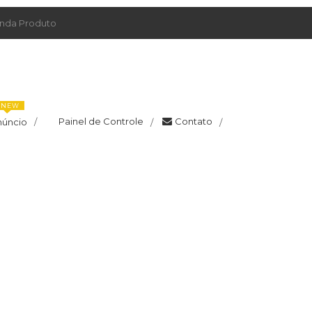
da Produto
NEW
Painel de Controle
Contato
núncio
/
/
/