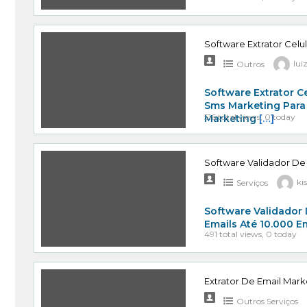
Software Extrator Celu
Outros
lui
Software Extrator C
Sms Marketing Para
516 total views, 0 today
Marketing
[…]
Software Validador De
Serviços
ki
Software Validador 
Emails Até 10.000 E
491 total views, 0 today
Extrator De Email Mark
Outros Serviços