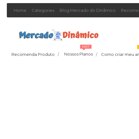
Home
Categories
Blog Mercado do Dinâmico
Recomen
HOT
Nossos Planos
Recomenda Produto
/
Como criar meu a
/