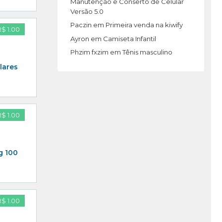
Manutenção e Conserto de Celular
Versão 5.0
Paczin
em
Primeira venda na kiwify
R$ 1.00
Ayron
em
Camiseta Infantil
Phzim fxzim
em
Tênis masculino
lares
R$ 1.00
g 100
R$ 1.00