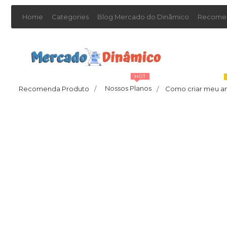
Home
Categories
Blog Mercado do Dinâmico
Recomen
HOT
Nossos Planos
Recomenda Produto
/
Como criar meu a
/