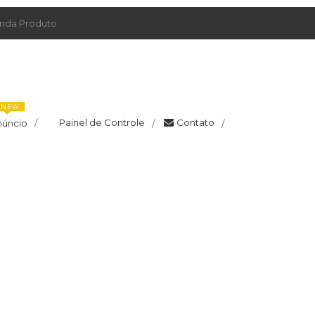
da Produto
NEW
Painel de Controle
Contato
núncio
/
/
/