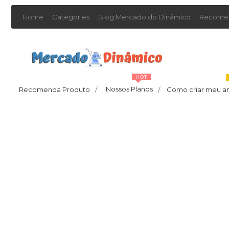
Home
Categories
Blog Mercado do Dinâmico
Recomen
HOT
Nossos Planos
Recomenda Produto
/
Como criar meu a
/