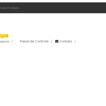
da Produto
NEW
Painel de Controle
Contato
núncio
/
/
/