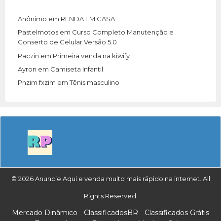
Anônimo
em
RENDA EM CASA
Pastelmotos
em
Curso Completo Manutenção e
Conserto de Celular Versão 5.0
Paczin
em
Primeira venda na kiwify
Ayron
em
Camiseta Infantil
Phzim fxzim
em
Tênis masculino
© 2026 Anuncie Aqui e venda muito mais rápido na internet. All
Rights Reserved.
Mercado Dinâmico
ClassificadosBR
Classificados Grátis