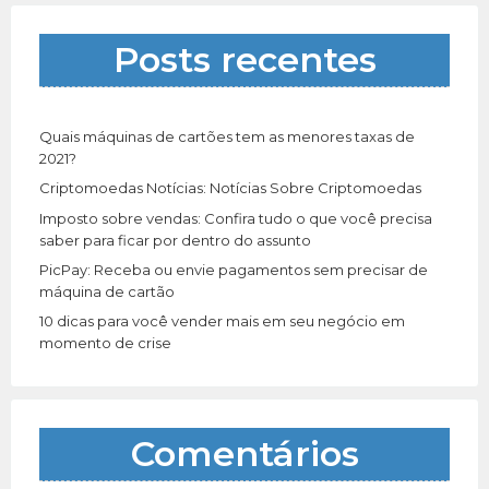
s
a
Posts recentes
r
p
o
r
Quais máquinas de cartões tem as menores taxas de
:
2021?
Criptomoedas Notícias: Notícias Sobre Criptomoedas
Imposto sobre vendas: Confira tudo o que você precisa
saber para ficar por dentro do assunto
PicPay: Receba ou envie pagamentos sem precisar de
máquina de cartão
10 dicas para você vender mais em seu negócio em
momento de crise
Comentários