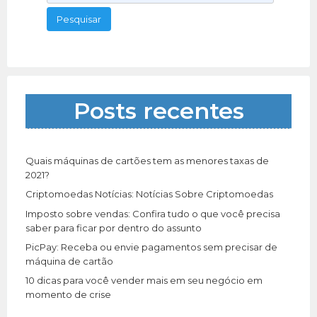
e
s
q
u
i
s
a
Posts recentes
r
p
o
r
Quais máquinas de cartões tem as menores taxas de
:
2021?
Criptomoedas Notícias: Notícias Sobre Criptomoedas
Imposto sobre vendas: Confira tudo o que você precisa
saber para ficar por dentro do assunto
PicPay: Receba ou envie pagamentos sem precisar de
máquina de cartão
10 dicas para você vender mais em seu negócio em
momento de crise