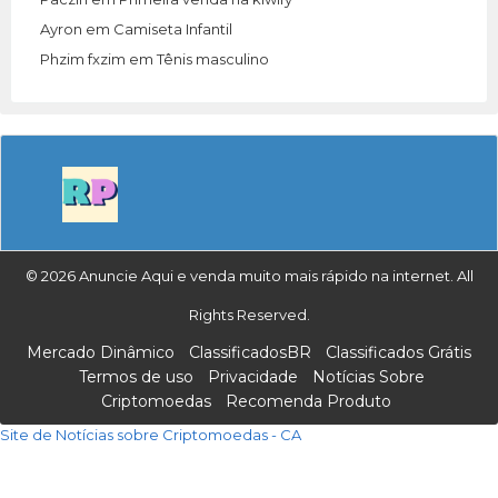
Ayron
em
Camiseta Infantil
Phzim fxzim
em
Tênis masculino
© 2026 Anuncie Aqui e venda muito mais rápido na internet. All
Rights Reserved.
Mercado Dinâmico
ClassificadosBR
Classificados Grátis
Termos de uso
Privacidade
Notícias Sobre
Criptomoedas
Recomenda Produto
Site de Notícias sobre Criptomoedas - CA