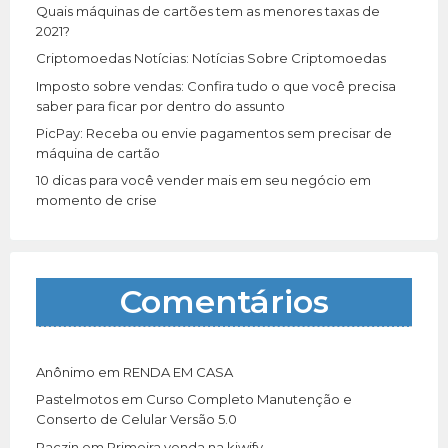
r
Quais máquinas de cartões tem as menores taxas de
:
2021?
Criptomoedas Notícias: Notícias Sobre Criptomoedas
Imposto sobre vendas: Confira tudo o que você precisa
saber para ficar por dentro do assunto
PicPay: Receba ou envie pagamentos sem precisar de
máquina de cartão
10 dicas para você vender mais em seu negócio em
momento de crise
Comentários
Anônimo
em
RENDA EM CASA
Pastelmotos
em
Curso Completo Manutenção e
Conserto de Celular Versão 5.0
Paczin
em
Primeira venda na kiwify