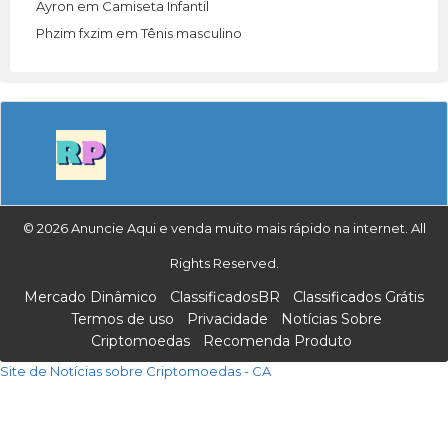
Ayron
em
Camiseta Infantil
Phzim fxzim
em
Tênis masculino
© 2026 Anuncie Aqui e venda muito mais rápido na internet. All
Rights Reserved.
Mercado Dinâmico
ClassificadosBR
Classificados Grátis
Termos de uso
Privacidade
Notícias Sobre
Criptomoedas
Recomenda Produto
Site de Notícias sobre Criptomoedas - CA