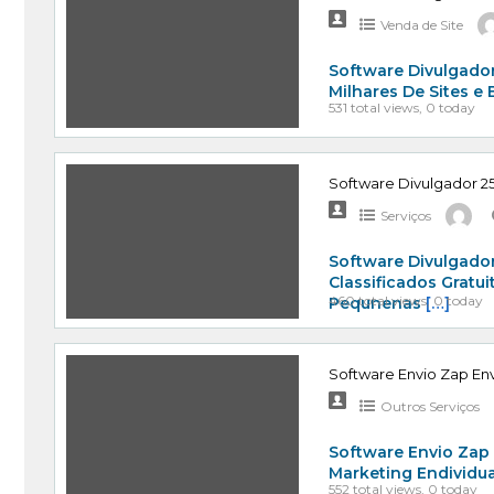
Venda de Site
Software Divulgador
Milhares De Sites e
531 total views, 0 today
Software Divulgador 25
Serviços
Software Divulgador
Classificados Gratu
460 total views, 0 today
Pequnenas
[…]
Software Envio Zap Env
Outros Serviços
Software Envio Zap
Marketing Endividu
552 total views, 0 today