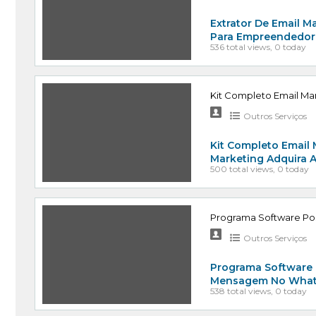
Extrator De Email Ma
Para Empreendedore
536 total views, 0 today
Kit Completo Email M
Outros Serviços
Kit Completo Email
Marketing Adquira 
500 total views, 0 today
Programa Software Po
Outros Serviços
Programa Software 
Mensagem No Whats
538 total views, 0 today