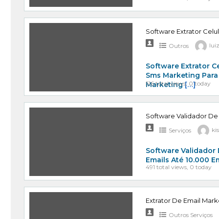
Software Extrator Celu
Outros
lui
Software Extrator C
Sms Marketing Para
516 total views, 0 today
Marketing
[…]
Software Validador De
Serviços
ki
Software Validador 
Emails Até 10.000 E
491 total views, 0 today
Extrator De Email Mark
Outros Serviços