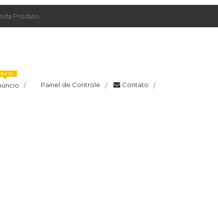
da Produto
NEW
Painel de Controle
Contato
núncio
/
/
/