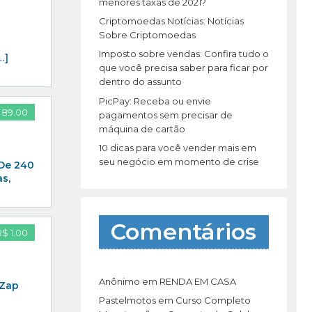
r
menores taxas de 2021?
:
Criptomoedas Notícias: Notícias
Sobre Criptomoedas
Imposto sobre vendas: Confira tudo o
…]
que você precisa saber para ficar por
dentro do assunto
PicPay: Receba ou envie
 89.00
pagamentos sem precisar de
máquina de cartão
10 dicas para você vender mais em
seu negócio em momento de crise
 De 240
s,
Comentários
R$ 1.00
Anônimo
em
RENDA EM CASA
 Zap
Pastelmotos
em
Curso Completo