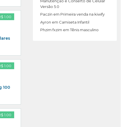
Manutenção e Conserto de Celular
Versão 5.0
Paczin
em
Primeira venda na kiwify
R$ 1.00
Ayron
em
Camiseta Infantil
Phzim fxzim
em
Tênis masculino
lares
R$ 1.00
g 100
R$ 1.00