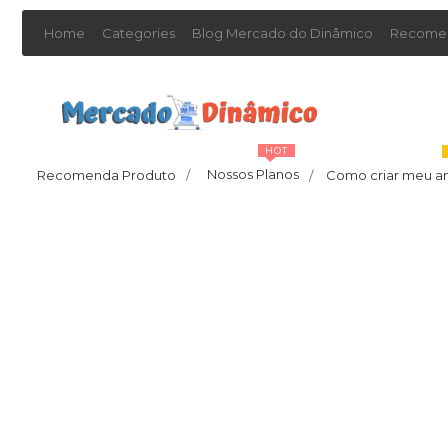
Home
Categories
Blog Mercado do Dinâmico
Recomen
HOT
Nossos Planos
Recomenda Produto
/
Como criar meu a
/