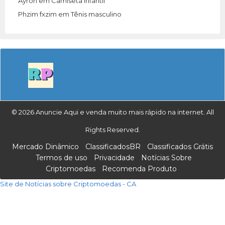
Ayron
em
Camiseta Infantil
Phzim fxzim
em
Tênis masculino
© 2026 Anuncie Aqui e venda muito mais rápido na internet. All
Rights Reserved.
Mercado Dinâmico
ClassificadosBR
Classificados Grátis
Termos de uso
Privacidade
Notícias Sobre
Criptomoedas
Recomenda Produto
Site de Notícias sobre Criptomoedas - CA