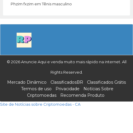
Phzim fxzim
em
Tênis masculino
© 2026 Anuncie Aqui e venda muito mais rápido na internet. All
Rights Reserved.
Mercado Dinâmico
ClassificadosBR
Classificados Grátis
Termos de uso
Privacidade
Notícias Sobre
Criptomoedas
Recomenda Produto
Site de Notícias sobre Criptomoedas - CA